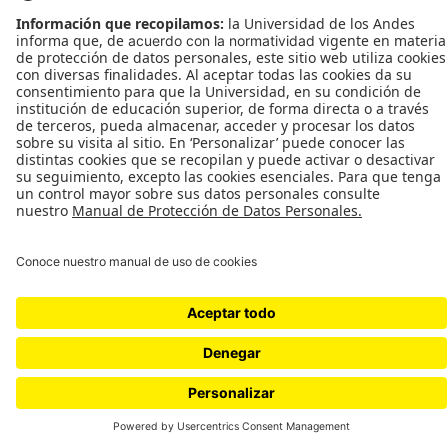
TÉRMINOS Y CONDICIONES
Universidad de los Andes | Vigilada MinEducación
Reconocimiento como Universidad: Decreto 1297 del 30 de mayo de 1964.
Reconocimiento personería jurídica: Resolución 28 del 23 de febrero de 1949 MinJusticia.