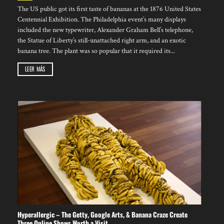
The US public got its first taste of bananas at the 1876 United States
Centennial Exhibition. The Philadelphia event’s many displays
included the new typewriter, Alexander Graham Bell’s telephone,
the Statue of Liberty’s still-unattached right arm, and an exotic
banana tree. The plant was so popular that it required its...
LEER MÁS
Hyperallergic – The Getty, Google Arts, & Banana Craze Create
Three Online Shows Worth a Visit