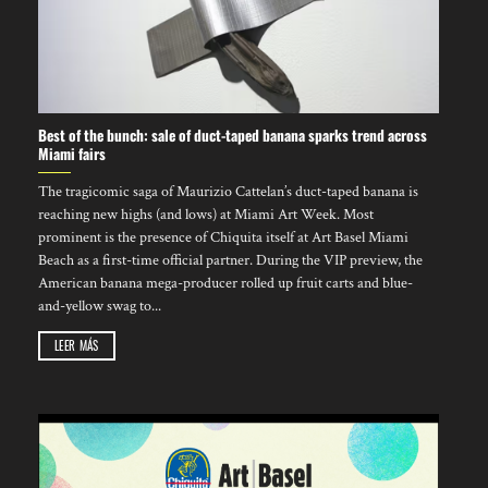
Best of the bunch: sale of duct-taped banana sparks trend across
Miami fairs
The tragicomic saga of Maurizio Cattelan’s duct-taped banana is
reaching new highs (and lows) at Miami Art Week. Most
prominent is the presence of Chiquita itself at Art Basel Miami
Beach as a first-time official partner. During the VIP preview, the
American banana mega-producer rolled up fruit carts and blue-
and-yellow swag to...
LEER MÁS