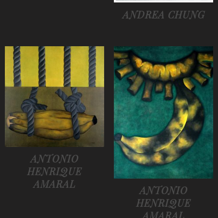
ANDREA CHUNG
ANTONIO
HENRIQUE
AMARAL
ANTONIO
HENRIQUE
AMARAL